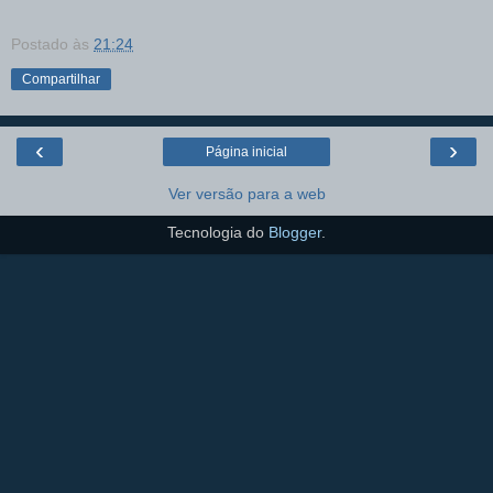
Postado às
21:24
Compartilhar
‹
›
Página inicial
Ver versão para a web
Tecnologia do
Blogger
.