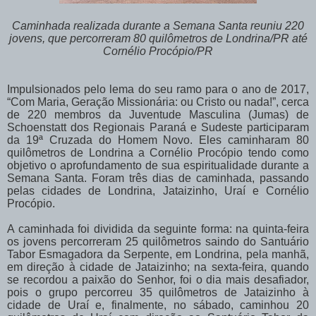
Caminhada realizada durante a Semana Santa reuniu 220
jovens, que
percorreram 80 quilômetros de Londrina/PR até
Cornélio Procópio/PR
Impulsionados pelo lema do seu ramo para o ano de 2017,
“Com Maria, Geração Missionária: ou Cristo ou nada!”, cerca
de 220 membros da Juventude Masculina (Jumas) de
Schoenstatt dos Regionais Paraná e Sudeste participaram
da 19ª Cruzada do Homem Novo. Eles caminharam 80
quilômetros de Londrina a Cornélio Procópio tendo como
objetivo o aprofundamento de sua espiritualidade durante a
Semana Santa. Foram três dias de caminhada, passando
pelas cidades de Londrina, Jataizinho, Uraí e Cornélio
Procópio.
A caminhada foi dividida da seguinte forma: na quinta-feira
os jovens percorreram 25 quilômetros saindo do Santuário
Tabor Esmagadora da Serpente, em Londrina, pela manhã,
em direção à cidade de Jataizinho; na sexta-feira, quando
se recordou a paixão do Senhor, foi o dia mais desafiador,
pois o grupo percorreu 35 quilômetros de Jataizinho à
cidade de Uraí e, finalmente, no sábado, caminhou 20