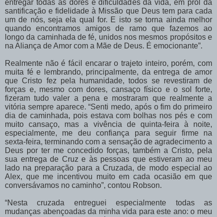
entregar todas as dores e dificuldades da vida, em prol da
santificação e fidelidade à Missão que Deus tem para cada
um de nós, seja ela qual for. E isto se torna ainda melhor
quando encontramos amigos de ramo que fazemos ao
longo da caminhada de fé, unidos nos mesmos propósitos e
na Aliança de Amor com a Mãe de Deus. É emocionante”.
Realmente não é fácil encarar o trajeto inteiro, porém, com
muita fé e lembrando, principalmente, da entrega de amor
que Cristo fez pela humanidade, todos se revestiram de
forças e, mesmo com dores, cansaço físico e o sol forte,
fizeram tudo valer a pena e mostraram que realmente a
vitória sempre aparece. “Senti medo, após o fim do primeiro
dia de caminhada, pois estava com bolhas nos pés e com
muito cansaço, mas a vivência de quinta-feira à noite,
especialmente, me deu confiança para seguir firme na
sexta-feira, terminando com a sensação de agradecimento a
Deus por ter me concedido forças, também a Cristo, pela
sua entrega de Cruz e às pessoas que estiveram ao meu
lado na preparação para a Cruzada, de modo especial ao
Alex, que me incentivou muito em cada ocasião em que
conversávamos no caminho”, contou Robson.
“Nesta cruzada entreguei especialmente todas as
mudanças abençoadas da minha vida para este ano: o meu