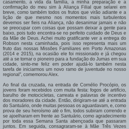
casamento, a vida da família, a minha preparação e a
confirmação do meu sim à Aliança Filial que selarei em
breve, como também todos os frutos que virão adiante e a
lição de que mesmo nos momentos mais turbulentos
devemos ser fieis na Aliança, não desanimar jamais e não
se preocupar com coisas que possam deixar a gente para
baixo, pois tudo encontra-se no perfeito cuidado de Deus e
da Mãe de Deus. Achei muito gratificante ver a entrega do
Robson nesta caminhada, pois isso representa mais um
fruto das nossas Missões Familiares em Porto Amazonas
(2014 e 2015), na ocasião ele foi missionado e já chegou
até a se tornar o pioneiro para a fundação do Jumas em sua
cidade, sinto-me feliz em poder ajudá-lo também nesta
tarefa de iniciarmos um novo ramo de juventude no nosso
regional”, comemorou Alex.
Ao final da cruzada, na entrada de Cornélio Procópio, os
jovens foram recebidos com muita festa: fogos de artifício,
barulho de motocicletas, carreata e palavras de incentivo
dos moradores da cidade. Então, dirigiram-se até a entrada
do Santuário, onde muitas pessoas os aguardavam, e, como
prova de seu heroísmo até o fim, todos subiram correndo e
se ajoelharam em frente ao Santuário, como agradecimento
por toda essa Semana Santa abençoada que passaram
juntos. Em seguida, consagraram-se à Mãe Três Vezes