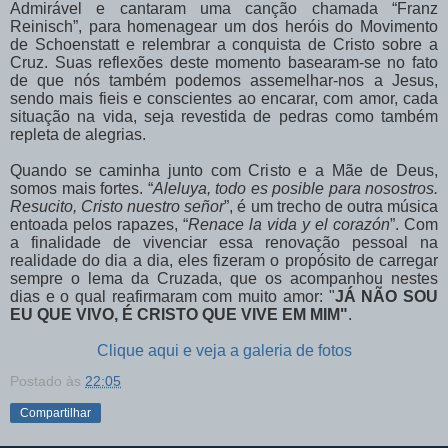
Admirável e cantaram uma canção chamada “Franz
Reinisch”, para homenagear um dos heróis do Movimento
de Schoenstatt e relembrar a conquista de Cristo sobre a
Cruz. Suas reflexões deste momento basearam-se no fato
de que nós também podemos assemelhar-nos a Jesus,
sendo mais fieis e conscientes ao encarar, com amor, cada
situação na vida, seja revestida de pedras como também
repleta de alegrias.
Quando se caminha junto com Cristo e a Mãe de Deus,
somos mais fortes. “
Aleluya, todo es posible para nosostros.
Resucito, Cristo nuestro señor
”, é um trecho de outra música
entoada pelos rapazes, “
Renace la vida y el corazón
”. Com
a finalidade de vivenciar essa renovação pessoal na
realidade do dia a dia, eles fizeram o propósito de carregar
sempre o lema da Cruzada, que os acompanhou nestes
dias e o qual reafirmaram com muito amor: "
JÁ NÃO SOU
EU QUE VIVO, É CRISTO QUE VIVE EM MIM"
.
Clique aqui e veja a galeria de fotos
Postado às
22:05
Compartilhar