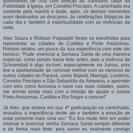
quilômetros de Uraí com direção ao Santuário Tabor da
Fidelidade à Igreja, em Cornélio Procópio. A caminhada era
somente pela manhã e tarde, após, os demais momentos
eram destinados ao descanso, às celebrações litúrgicas de
cada dia e também à espiritualidade com as vivências da
noite.
Alex Souza e Robson Popoatzki foram os escolhidos para
representar as cidades de Curitiba e Porto Amazonas.
Robson relatou um pouco da sua experiência com este ato
heroico: “Pude vivenciar a Semana Santa de uma maneira
especial, como jamais havia feito antes, pois a vivência de
Schoenstatt é algo incrível, especialmente no Jumas, pois
tive a oportunidade de conviver melhor com os meninos de
outras cidades do Paraná, como Ibiporã, Maringá, Londrina,
Cornélio Procópio e São Sebastião da Amoreira, e aprender
com eles como funciona o ramo nas suas cidades, assim,
me animei ainda mais com a missão de ajudar o Jumas
Porto Amazonas, Curitiba e Rio Negro a crescer!”
Já Alex, que estava em sua 4ª participação na caminhada,
ressaltou a importância deste ato e também a emoção de
estar presente mais uma vez: “Eu fico muito feliz em poder
retornar e vivenciar minha Semana Santa sempre diferente
e de forma mais forte, pois assim eu realmente consigo