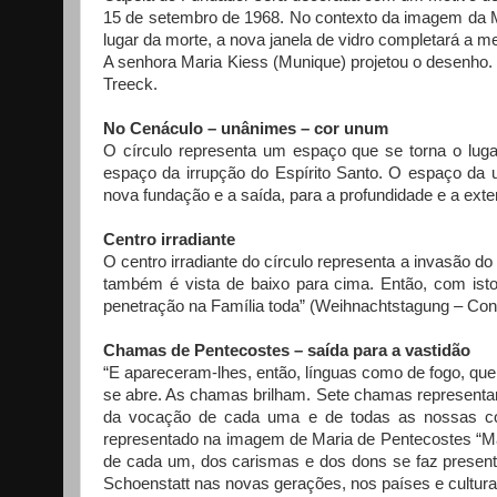
15 de setembro de 1968. No contexto da imagem da MT
lugar da morte, a nova janela de vidro completará a
A senhora Maria Kiess (Munique) projetou o desenho.
Treeck.
No Cenáculo – unânimes – cor unum
O círculo representa um espaço que se torna o lugar
espaço da irrupção do Espírito Santo. O espaço da 
nova fundação e a saída, para a profundidade e a ext
Centro irradiante
O centro irradiante do círculo representa a invasão do 
também é vista de baixo para cima. Então, com isto
penetração na Família toda” (Weihnachtstagung – Con
Chamas de Pentecostes – saída para a vastidão
“E apareceram-lhes, então, línguas como de fogo, que
se abre. As chamas brilham. Sete chamas representam
da vocação de cada uma e de todas as nossas co
representado na imagem de Maria de Pentecostes “Mari
de cada um, dos carismas e dos dons se faz presente
Schoenstatt nas novas gerações, nos países e cultura