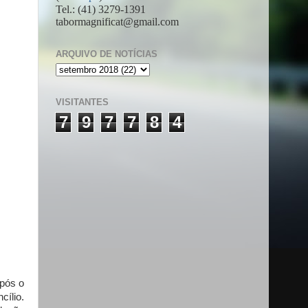
Tel.: (41) 3279-1391
tabormagnificat@gmail.com
ARQUIVO DE NOTÍCIAS
VISITANTES
7
9
7
7
8
4
após o
cílio.