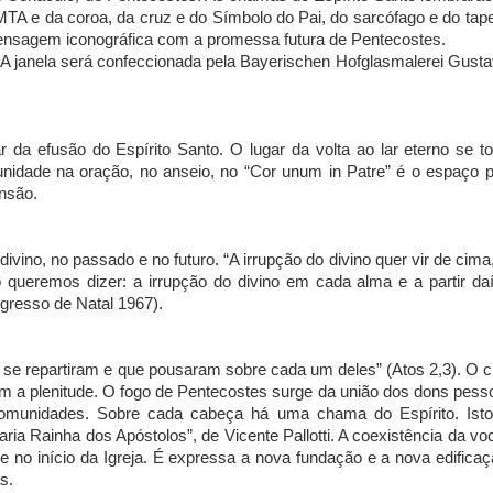
A e da coroa, da cruz e do Símbolo do Pai, do sarcófago e do tap
 mensagem iconográfica com a promessa futura de Pentecostes.
 A janela será confeccionada pela Bayerischen Hofglasmalerei Gust
 da efusão do Espírito Santo. O lugar da volta ao lar eterno se t
unidade na oração, no anseio, no “Cor unum in Patre” é o espaço 
ensão.
divino, no passado e no futuro. “A irrupção do divino quer vir de cim
 queremos dizer: a irrupção do divino em cada alma e a partir da
gresso de Natal 1967).
 se repartiram e que pousaram sobre cada um deles” (Atos 2,3). O c
 a plenitude. O fogo de Pentecostes surge da união dos dons pess
munidades. Sobre cada cabeça há uma chama do Espírito. Isto
a Rainha dos Apóstolos”, de Vicente Pallotti. A coexistência da v
 no início da Igreja. É expressa a nova fundação e a nova edifica
s.