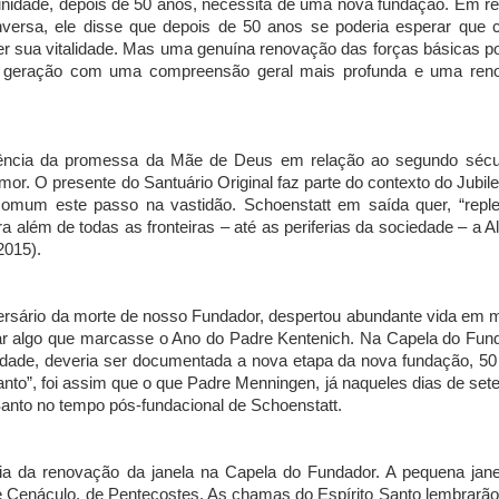
nidade, depois de 50 anos, necessita de uma nova fundação. Em re
versa, ele disse que depois de 50 anos se poderia esperar que c
r sua vitalidade. Mas uma genuína renovação das forças básicas p
a geração com uma compreensão geral mais profunda e uma ren
ivência da promessa da Mãe de Deus em relação ao segundo sécu
mor. O presente do Santuário Original faz parte do contexto do Jubil
omum este passo na vastidão. Schoenstatt em saída quer, “reple
ra além de todas as fronteiras – até as periferias da sociedade – a A
015).
ersário da morte de nosso Fundador, despertou abundante vida em 
rar algo que marcasse o Ano do Padre Kentenich. Na Capela do Fun
idade, deveria ser documentada a nova etapa da nova fundação, 50
anto”, foi assim que o que Padre Menningen, já naqueles dias de se
Santo no tempo pós-fundacional de Schoenstatt.
ia da renovação da janela na Capela do Fundador. A pequena jane
Cenáculo, de Pentecostes. As chamas do Espírito Santo lembrarão 