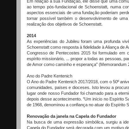
Em relação à sua Fundação, ele disse que uma comu
ao tempo pós-fundacional de Schoenstatt, numa con
aspectos essenciais de uma fundação poderiam perde
tornar possível também o desenvolvimento de um
realização dos objetivos de Schoenstatt.
2014
As experiências do Jubileu foram uma profunda v
Schoenstatt como resposta à fidelidade à Aliança de A
Congresso de Pentecostes 2015 foi formulado em c
espírito missionário, ... propor a todas as pessoas, pa
de Amor como caminho e esperança” (Memorandum 2
Ano do Padre Kentenich
O Ano do Padre Kentenich 2017/2018, com o 50º aniv
comunidades, países e dioceses. Isto levou a procu
lugar onde nosso Fundador foi chamado para a etern
depois desse acontecimento. “Um início no Espírito S
de 1968, denominou a confiança no atuar do Espírito 
Renovação da janela na Capela do Fundador
Na busca de uma expressão simbólica, surgiu a ide
Capela do Fundador será decorada com um motivo de 