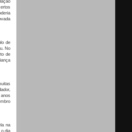
lação
ertos
oderia
ovada
lo de
eu. No
to de
liança
muitas
dador,
 anos
tembro
la na
o dia