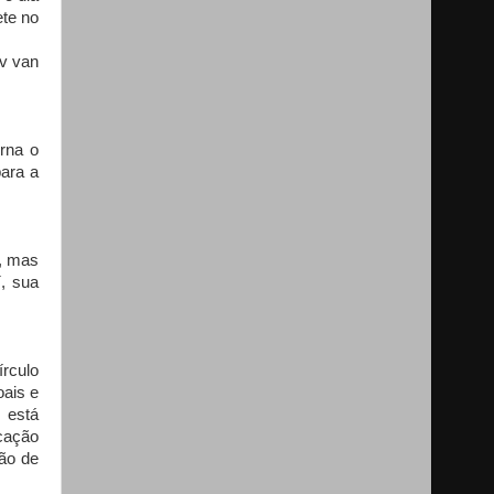
ete no
av van
orna o
para a
a, mas
í, sua
írculo
oais e
 está
ocação
ção de