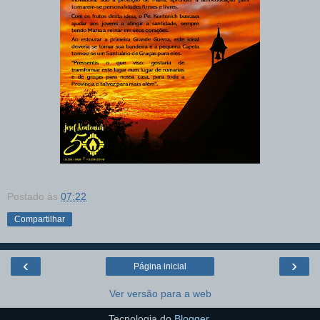
Postado às
07:22
Compartilhar
‹
›
Página inicial
Ver versão para a web
Tecnologia do
Blogger
.