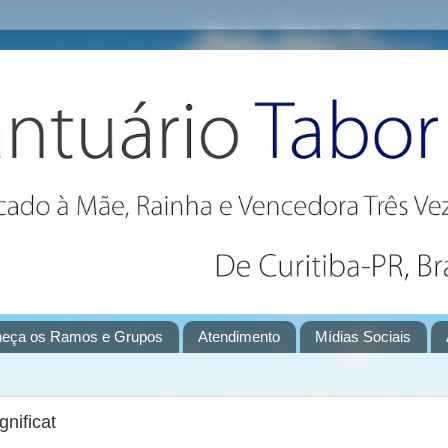
eça os Ramos e Grupos
Atendimento
Mídias Sociais
nificat