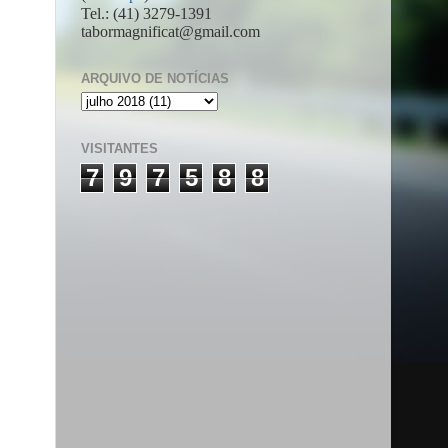
Tel.: (41) 3279-1391
tabormagnificat@gmail.com
ARQUIVO DE NOTÍCIAS
VISITANTES
7
9
7
5
8
8