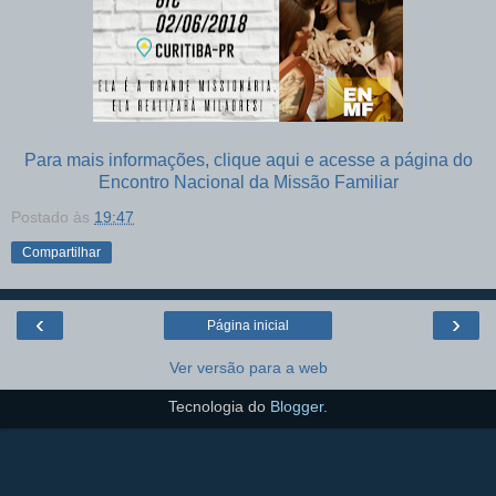
Para mais informações, clique aqui e acesse a página do
Encontro Nacional da Missão Familiar
Postado às
19:47
Compartilhar
‹
›
Página inicial
Ver versão para a web
Tecnologia do
Blogger
.