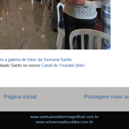
ira a galeria de fotos da Semana Santa
Sábado Santo no nosso
Canal do Youtube (link)
Página inicial
Postagem mais an
www.santuariotabormagnificat.com.br
www.schoenstattcuritiba.com.br