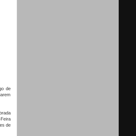
go de
iarem
brada
-Feira
res de