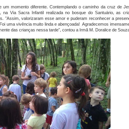
de um momento diferente. Contemplando o caminho da cruz de Je
, na Via Sacra Infantil realizada no bosque do Santuário, as cri
ós. "Assim, valorizaram esse amor e puderam reconhecer a presen
.. Foi uma vivência muito linda e abençoada! Agradecemos imensam
almente das crianças nessa tarde", contou a Irmã M. Doralice de Souz