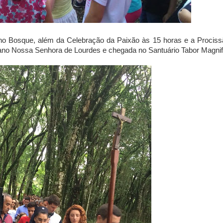
 no Bosque, além da Celebração da Paixão às 15 horas e a Prociss
ano Nossa Senhora de Lourdes e chegada no Santuário Tabor Magnifi