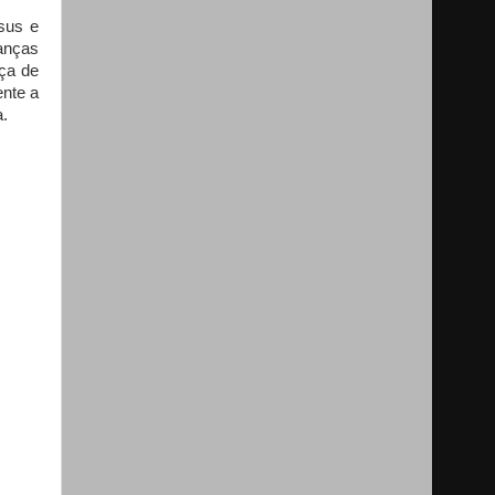
sus e
anças
ça de
ente a
a.