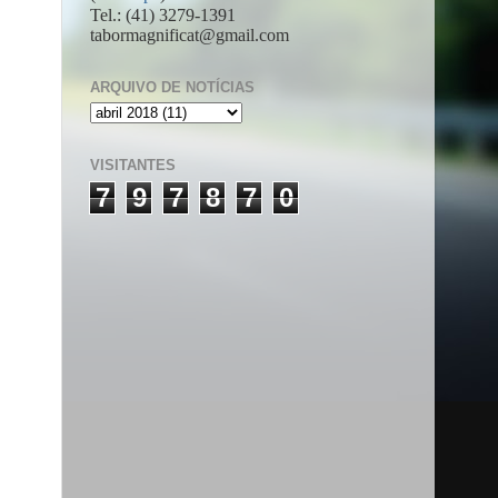
Tel.: (41) 3279-1391
tabormagnificat@gmail.com
ARQUIVO DE NOTÍCIAS
VISITANTES
7
9
7
8
7
0