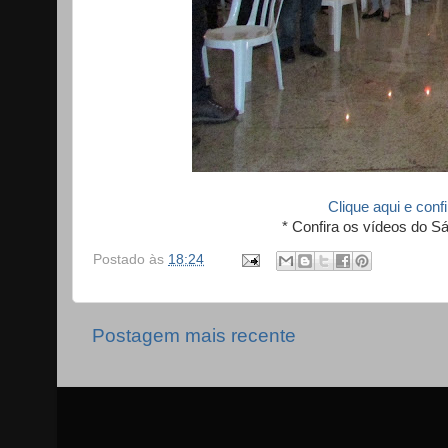
Clique aqui e conf
* Confira os vídeos do 
Postado às
18:24
Postagem mais recente