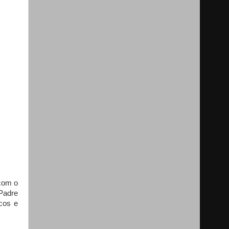
 com o
Padre
cos e