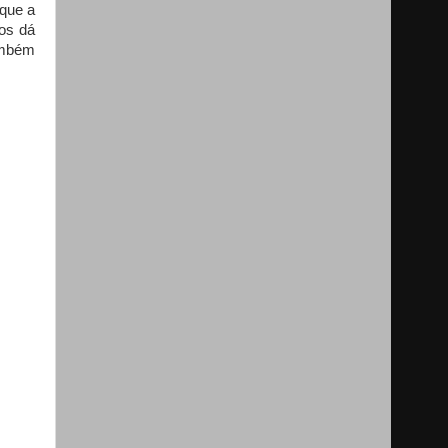
 que a
os dá
também