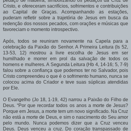
pedaço de madeira, simbolizando os pedaços da Cruz de
Cristo, e ofereceram sacrifícios, sofrimentos e contribuições
ao Capital de Graças. Acompanhando as estações,
puderam refletir sobre a trajetória de Jesus em busca da
redenção dos nossos pecados, com orações e músicas que
favoreciam o momento introspectivo.
Após, todos se reuniram novamente na Capela para a
celebração da Paixão do Senhor. A Primeira Leitura (Is 52,
13-53, 12) mostrou a livre escolha de Jesus em ser
humilhado e morrer em prol da salvação de todos os
homens e mulheres. A Segunda Leitura (Hb 4, 14-16; 5, 7-9)
falou sobre a confiança que podemos ter no Salvador, pois
Cristo compreendeu o que é o sofrimento humano, nunca se
colocou acima do Criador e teve suas súplicas atendidas
por Ele.
O Evangelho (Jo 18, 1-19, 42) narrou a Paixão do Filho de
Deus. “Por que recordar todos os anos a morte de Jesus?
Porque em Jesus, a morte tem um novo significado. Na Cruz
não está a morte de Deus, e sim o nascimento do Seu amor
pelo mundo. Nunca podemos dizer que a Cruz venceu
Deus. Deus venceu a cruz. Do coração transpassado de