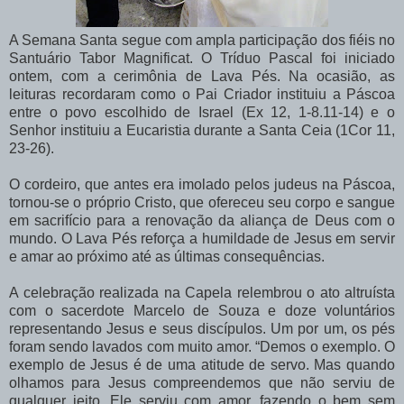
A Semana Santa segue com ampla participação dos fiéis no
Santuário Tabor Magnificat. O Tríduo Pascal foi iniciado
ontem, com a cerimônia de Lava Pés. Na ocasião, as
leituras recordaram como o Pai Criador instituiu a Páscoa
entre o povo escolhido de Israel (Ex 12, 1-8.11-14) e o
Senhor instituiu a Eucaristia durante a Santa Ceia (1Cor 11,
23-26).
O cordeiro, que antes era imolado pelos judeus na Páscoa,
tornou-se o próprio Cristo, que ofereceu seu corpo e sangue
em sacrifício para a renovação da aliança de Deus com o
mundo. O Lava Pés reforça a humildade de Jesus em servir
e amar ao próximo até as últimas consequências.
A celebração realizada na Capela relembrou o ato altruísta
com o sacerdote Marcelo de Souza e doze voluntários
representando Jesus e seus discípulos. Um por um, os pés
foram sendo lavados com muito amor. “Demos o exemplo. O
exemplo de Jesus é de uma atitude de servo. Mas quando
olhamos para Jesus compreendemos que não serviu de
qualquer jeito. Ele serviu com amor, fazendo o bem sem