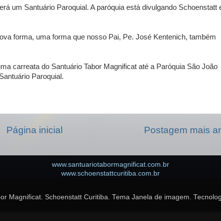
 terá um Santuário Paroquial. A paróquia está divulgando Schoenstatt
nova forma, uma forma que nosso Pai, Pe. José Kentenich, também
ma carreata do Santuário Tabor Magnificat até a Paróquia São João
Santuário Paroquial.
Página inicial
Postagem mais an
www.santuariotabormagnificat.com.br
www.schoenstattcuritiba.com.br
or Magnificat. Schoenstatt Curitiba. Tema Janela de imagem. Tecnolo