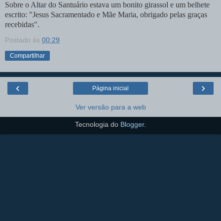
Sobre o Altar do Santuário estava um bonito girassol e um belhete
escrito: "Jesus Sacramentado e Mãe Maria, obrigado pelas graças
recebidas".
Postado às
00:29
Compartilhar
‹
›
Página inicial
Ver versão para a web
Tecnologia do
Blogger
.