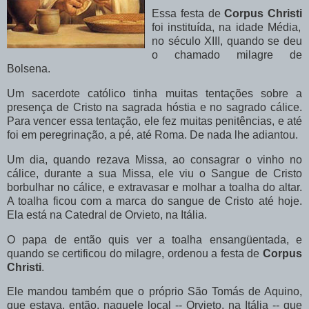
Essa festa de
Corpus Christi
foi instituída, na idade Média,
no século XIII, quando se deu
o chamado milagre de
Bolsena.
Um sacerdote católico tinha muitas tentações sobre a
presença de Cristo na sagrada hóstia e no sagrado cálice.
Para vencer essa tentação, ele fez muitas penitências, e até
foi em peregrinação, a pé, até Roma. De nada lhe adiantou.
Um dia, quando rezava Missa, ao consagrar o vinho no
cálice, durante a sua Missa, ele viu o Sangue de Cristo
borbulhar no cálice, e extravasar e molhar a toalha do altar.
A toalha ficou com a marca do sangue de Cristo até hoje.
Ela está na Catedral de Orvieto, na Itália.
O papa de então quis ver a toalha ensangüentada, e
quando se certificou do milagre, ordenou a festa de
Corpus
Christi
.
Ele mandou também que o próprio São Tomás de Aquino,
que estava, então, naquele local -- Orvieto, na Itália -- que