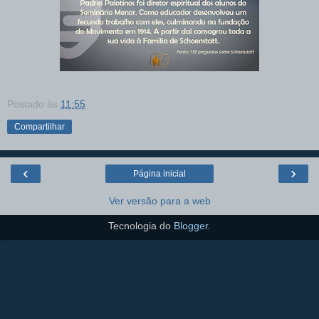
Postado às
11:55
Compartilhar
‹
›
Página inicial
Ver versão para a web
Tecnologia do
Blogger
.