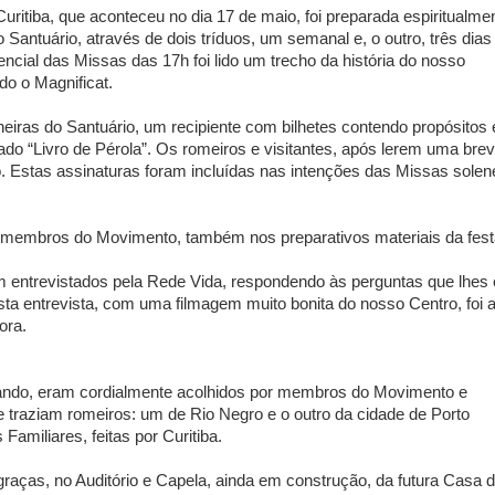
uritiba, que aconteceu no dia 17 de maio, foi preparada espiritualme
Santuário, através de dois tríduos, um semanal e, o outro, três dias
encial das Missas das 17h foi lido um trecho da história do nosso
do o Magnificat.
iras do Santuário, um recipiente com bilhetes contendo propósitos 
do “Livro de Pérola”. Os romeiros e visitantes, após lerem uma bre
ro. Estas assinaturas foram incluídas nas intenções das Missas solen
 membros do Movimento, também nos preparativos materiais da fest
ram entrevistados pela Rede Vida, respondendo às perguntas que lhes
 Esta entrevista, com uma filmagem muito bonita do nosso Centro, foi 
ora.
ando, eram cordialmente acolhidos por membros do Movimento e
 traziam romeiros: um de Rio Negro e o outro da cidade de Porto
amiliares, feitas por Curitiba.
aças, no Auditório e Capela, ainda em construção, da futura Casa 