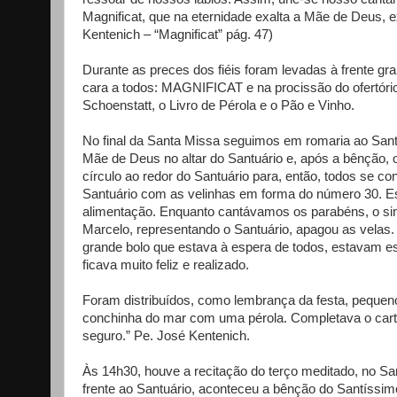
Magnificat, que na eternidade exalta a Mãe de Deus, ex
Kentenich – “Magnificat” pág. 47)
Durante as preces dos fiéis foram levadas à frente gr
cara a todos: MAGNIFICAT e na procissão do ofertó
Schoenstatt, o Livro de Pérola e o Pão e Vinho.
No final da Santa Missa seguimos em romaria ao Sant
Mãe de Deus no altar do Santuário e, após a bênção,
círculo ao redor do Santuário para, então, todos se 
Santuário com as velinhas em forma do número 30. Es
alimentação. Enquanto cantávamos os parabéns, o sino
Marcelo, representando o Santuário, apagou as velas. A
grande bolo que estava à espera de todos, estavam 
ficava muito feliz e realizado.
Foram distribuídos, como lembrança da festa, peque
conchinha do mar com uma pérola. Completava o cartão
seguro.” Pe. José Kentenich.
Às 14h30, houve a recitação do terço meditado, no S
frente ao Santuário, aconteceu a bênção do Santíssi