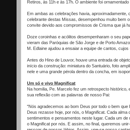
Retiros, às 11h e às 17h. O ambiente foi ornamentado
Em ambas as celebrações havia, aproximadamente, ce
celebrante destas Missas, desempenhou muito bem o s
convite devido aos compromissos de Crisma que já 
Doze coroinhas e acólitos desempenharam o seu papel
vieram das Paróquias de São Jorge e de Porto Amazo
M. Edlaine ajudou a ensaiar a equipe de cantos, cuj
Antes do Hino de Louvor, houve uma entrada de objetos
início da construção: miniatura do Santuário, foto am
nele e uma grande pérola dentro da concha, em isopor
Um só e vivo Magnificat
Na homilia, Pe. Marcelo fez um retrospecto histórico,
sua reflexão com as palavras de nosso Pai:
“Nós agradecemos ao bom Deus por todo o bem que E
Deus rezasse hoje, por nós, o Magnificat. Cada alma 
sentimentos e pensamentos neste lugar. Cada um de 
o Magnificat por nós. E assim, no final, queremos un
ressoar de nossos lábios. Assim, une-se nosso cantar