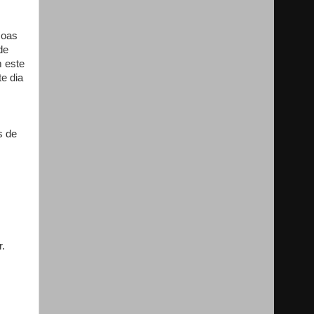
soas
de
m este
e dia
,
s de
r.