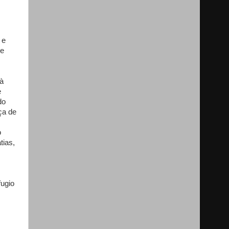
 e
de
 à
e
do
ça de
o
tias,
fugio