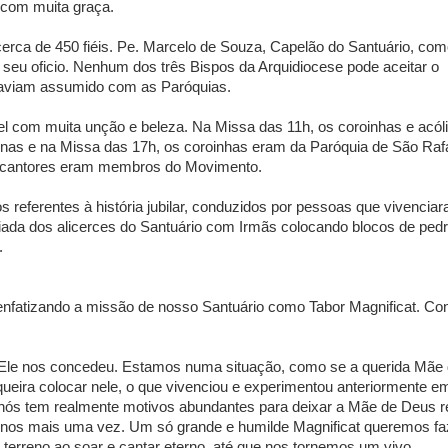
 com muita graça.
rca de 450 fiéis. Pe. Marcelo de Souza, Capelão do Santuário, co
eu oficio. Nenhum dos três Bispos da Arquidiocese pode aceitar o
haviam assumido com as Paróquias.
 com muita unção e beleza. Na Missa das 11h, os coroinhas e acóli
nas e na Missa das 17h, os coroinhas eram da Paróquia de São Rafa
os cantores eram membros do Movimento.
 referentes à história jubilar, conduzidos por pessoas que vivencia
pliada dos alicerces do Santuário com Irmãs colocando blocos de ped
.
 enfatizando a missão de nosso Santuário como Tabor Magnificat. Con
le nos concedeu. Estamos numa situação, como se a querida Mãe
queira colocar nele, o que vivenciou e experimentou anteriormente e
nós tem realmente motivos abundantes para deixar a Mãe de Deus r
ir-nos mais uma vez. Um só grande e humilde Magnificat queremos fa
 terreno ao soar e cantar eterno, até que nos tornemos um vivo