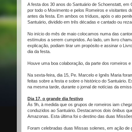
A festa dos 30 anos do Santuário de Schoenstatt, em C
por todo o Movimento e pelos Romeiros e visitantes do 
antes da festa. Em ambos os tríduos, após o ato penit
Santuário, dividido em três décadas e cantado ou reza
No início do mês de maio colocamos numa das cantone
estímulos a serem cumpridos. Ao lado, um livro chama
explicação, podiam tirar um propósito e assinar o Liv
dia da festa.
Houve uma boa colaboração, da parte dos romeiros e
Na sexta-feira, dia 15, Pe. Marcelo e Ignês Maria fo
feitas sobre a festa e sobre o histórico do Santuário.
na mesma tarde, durante o jornal de notícias da emiss
Dia 17, o grande dia festivo
Às 9h, à medida que os grupos de romeiros iam cheg
conduzidos ao Santuário. Destacamos dois ônibus que
Amazonas. Esta última foi o destino das duas Missões F
Foram celebradas duas Missas solenes, em ação de gr