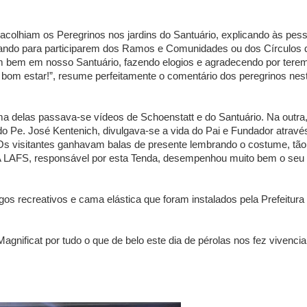
acolhiam os Peregrinos nos jardins do Santuário, explicando às pes
vidando para participarem dos Ramos e Comunidades ou dos Círculos 
em bem em nosso Santuário, fazendo elogios e agradecendo por tere
 bom estar!”, resume perfeitamente o comentário dos peregrinos nest
a delas passava-se vídeos de Schoenstatt e do Santuário. Na outra
do Pe. José Kentenich, divulgava-se a vida do Pai e Fundador atravé
 Os visitantes ganhavam balas de presente lembrando o costume, tão
 A LAFS, responsável por esta Tenda, desempenhou muito bem o seu
s recreativos e cama elástica que foram instalados pela Prefeitura
gnificat por tudo o que de belo este dia de pérolas nos fez vivencia