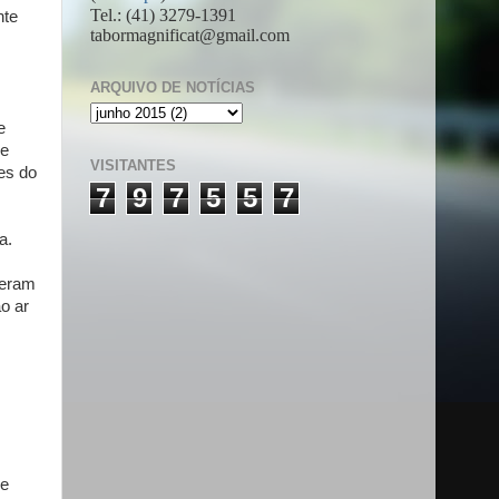
Tel.: (41) 3279-1391
nte
tabormagnificat@gmail.com
ARQUIVO DE NOTÍCIAS
e
ve
VISITANTES
es do
7
9
7
5
5
7
a.
 eram
ao ar
de