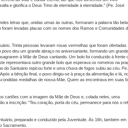
alta e glorifica o Deus Trino de eternidade à eternidade.” (Pe. José
andes letras que, unidas umas às outras, formaram a palavra tão bela
rio foram levadas placas com os nomes dos Ramos e Comunidades 
uário. Trinta pessoas levaram rosas vermelhas que foram ofertadas
 o povo deu um grande abraço no aniversariante, formando um grand
consagrarem à Mãe de Deus cantando. Um bolo foi conduzido à frente 
te representava outro grande bolo que esperava os romeiros na pra
 do Santuário repicou forte e uma chuva de fogos subiu ao céu. Pe.
pós a bênção final, o povo dirigiu-se à praça da alimentação e lá, n
escondidas medalhas de nossa Mãe. Quem as encontrava em suas fa
nos cartões com a imagem da Mãe de Deus e, colada neles, uma
 a inscrição: “Teu coração, porta do céu, permanece para nós o re
antuário, preparado e conduzido pela Juventude. Às 16h, também em
mo Sacramento.