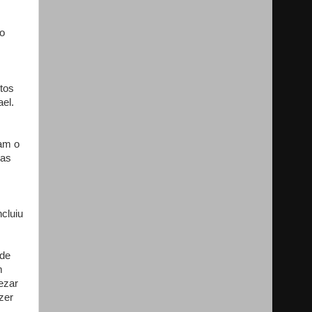
mo
tos
el.
ram o
ras
cluiu
 de
m
ezar
zer