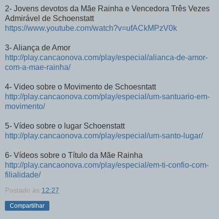
2- Jovens devotos da Mãe Rainha e Vencedora Três Vezes
Admirável de Schoenstatt
https://www.youtube.com/watch?v=ufACkMPzV0k
3- Aliança de Amor
http://play.cancaonova.com/play/especial/alianca-de-amor-
com-a-mae-rainha/
4- Video sobre o Movimento de Schoesntatt
http://play.cancaonova.com/play/especial/um-santuario-em-
movimento/
5- Vídeo sobre o lugar Schoenstatt
http://play.cancaonova.com/play/especial/um-santo-lugar/
6- Vídeos sobre o Título da Mãe Rainha
http://play.cancaonova.com/play/especial/em-ti-confio-com-
filialidade/
Postado às
12:27
Compartilhar