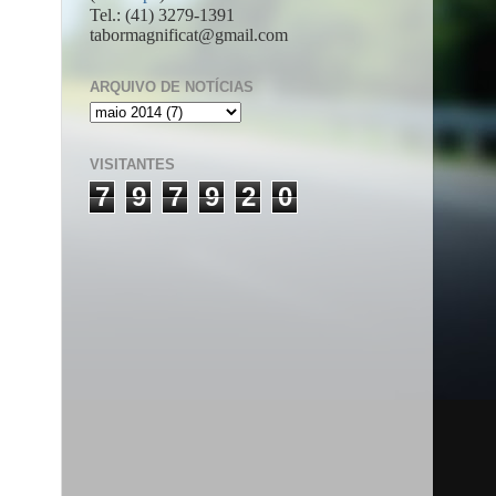
Tel.: (41) 3279-1391
tabormagnificat@gmail.com
ARQUIVO DE NOTÍCIAS
VISITANTES
7
9
7
9
2
0