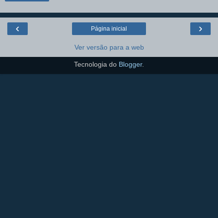
‹
›
Página inicial
Ver versão para a web
Tecnologia do
Blogger
.