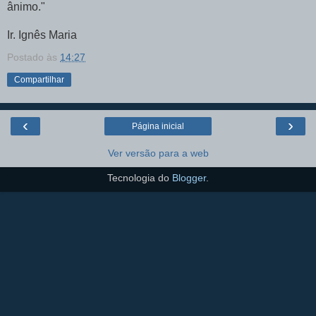
ânimo."
Ir. Ignês Maria
Postado às
14:27
Compartilhar
‹
›
Página inicial
Ver versão para a web
Tecnologia do
Blogger
.