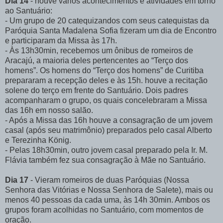
Dia 14
- houve vários acontecimentos e atividades em torno
ao Santuário:
- Um grupo de 20 catequizandos com seus catequistas da
Paróquia Santa Madalena Sofia fizeram um dia de Encontro
e participaram da Missa às 17h.
- Às 13h30min, recebemos um ônibus de romeiros de
Aracajú, a maioria deles pertencentes ao “Terço dos
homens”. Os homens do “Terço dos homens” de Curitiba
prepararam a recepção deles e às 15h. houve a recitação
solene do terço em frente do Santuário. Dois padres
acompanharam o grupo, os quais concelebraram a Missa
das 16h em nosso salão.
- Após a Missa das 16h houve a consagração de um jovem
casal (após seu matrimônio) preparados pelo casal Alberto
e Terezinha König.
- Pelas 18h30min, outro jovem casal preparado pela Ir. M.
Flávia também fez sua consagração à Mãe no Santuário.
Dia 17
- Vieram romeiros de duas Paróquias (Nossa
Senhora das Vitórias e Nossa Senhora de Salete), mais ou
menos 40 pessoas da cada uma, às 14h 30min. Ambos os
grupos foram acolhidas no Santuário, com momentos de
oração.