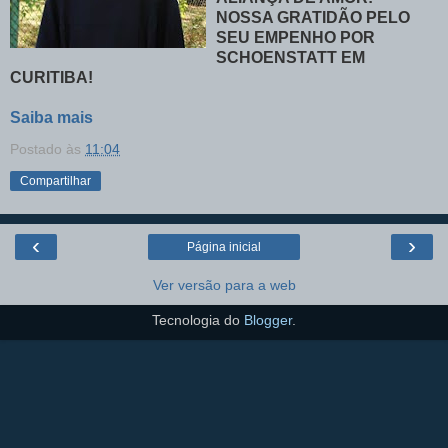
NOSSA GRATIDÃO PELO
SEU EMPENHO POR
SCHOENSTATT EM
CURITIBA!
Saiba mais
Postado às
11:04
Compartilhar
‹
›
Página inicial
Ver versão para a web
Tecnologia do
Blogger
.